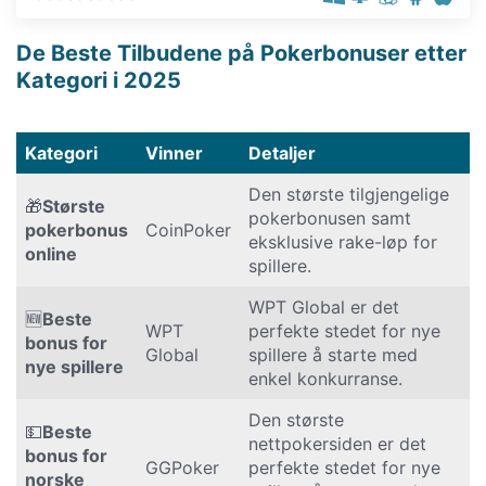
De Beste Tilbudene på Pokerbonuser etter
Kategori i 2025
Kategori
Vinner
Detaljer
Den største tilgjengelige
🎁
Største
pokerbonusen samt
pokerbonus
CoinPoker
eksklusive rake-løp for
online
spillere.
WPT Global er det
🆕
Beste
WPT
perfekte stedet for nye
bonus for
Global
spillere å starte med
nye spillere
enkel konkurranse.
Den største
💵
Beste
nettpokersiden er det
bonus for
GGPoker
perfekte stedet for nye
norske