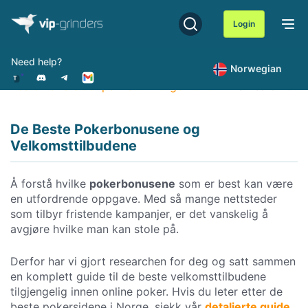
Skip
to
Login
content
Need help?
Norwegian
Beste Pokersider på Nett i Norge 2026
De Beste Poke
De Beste Pokerbonusene og
Velkomsttilbudene
Å forstå hvilke
pokerbonusene
som er best kan være
en utfordrende oppgave. Med så mange nettsteder
som tilbyr fristende kampanjer, er det vanskelig å
avgjøre hvilke man kan stole på.
Derfor har vi gjort researchen for deg og satt sammen
en komplett guide til de beste velkomsttilbudene
tilgjengelig innen online poker. Hvis du leter etter de
beste pokersidene i Norge, sjekk vår
detaljerte guide