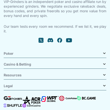
VIP-Grinders is an independent poker and casino affiliate run by
experienced grinders. We negotiate exclusive rakeback deals,
bonus codes, and private freerolls so you get more value from
every hand and every spin.
Our team tests every room we recommend. If we list it, we play
it.
Poker
Casino & Betting
Resources
Legal