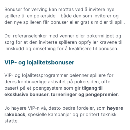
Bonuser for verving kan mottas ved å invitere nye
spillere til en pokerside – både den som inviterer og
den nye spilleren får bonuser eller gratis midler til spill.
Del referanselenker med venner eller pokermiljøet og
sørg for at den inviterte spilleren oppfyller kravene til
innskudd og omsetning for å kvalifisere til bonusen.
VIP- og lojalitetsbonuser
VIP- og lojalitetsprogrammer belønner spillere for
deres kontinuerlige aktivitet på pokersiden, ofte
basert på et poengsystem som
gir tilgang til
eksklusive bonuser, turneringer og pengepremier
.
Jo høyere VIP-nivå, desto bedre fordeler, som
høyere
rakeback
, spesielle kampanjer og prioritert teknisk
støtte.