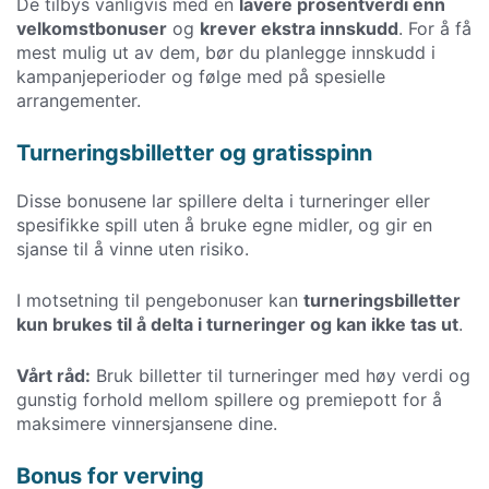
De tilbys vanligvis med en
lavere prosentverdi enn
velkomstbonuser
og
krever ekstra innskudd
. For å få
mest mulig ut av dem, bør du planlegge innskudd i
kampanjeperioder og følge med på spesielle
arrangementer.
Turneringsbilletter og gratisspinn
Disse bonusene lar spillere delta i turneringer eller
spesifikke spill uten å bruke egne midler, og gir en
sjanse til å vinne uten risiko.
I motsetning til pengebonuser kan
turneringsbilletter
kun brukes til å delta i turneringer og kan ikke tas ut
.
Vårt råd:
Bruk billetter til turneringer med høy verdi og
gunstig forhold mellom spillere og premiepott for å
maksimere vinnersjansene dine.
Bonus for verving