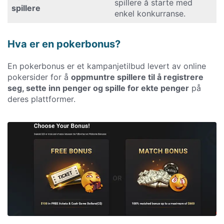
spillere å starte med
spillere
enkel konkurranse.
Hva er en pokerbonus?
En pokerbonus er et kampanjetilbud levert av online
pokersider for å
oppmuntre spillere til å registrere
seg, sette inn penger og spille for ekte penger
på
deres plattformer.