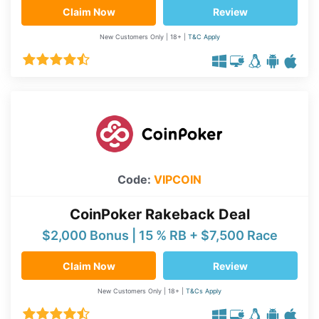
Claim Now
Review
New Customers Only | 18+ |
T&C Apply
Code:
VIPCOIN
CoinPoker Rakeback Deal
$2,000 Bonus | 15 % RB + $7,500 Race
Claim Now
Review
New Customers Only | 18+ |
T&Cs Apply