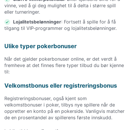
vinne, ved å gi deg mulighet til å delta i større spill
eller turneringer.
Lojalitetsbelønninger
: Fortsett å spille for å få
tilgang til VIP-programmer og lojalitetsbelønninger.
Ulike typer pokerbonuser
Når det gjelder pokerbonuser online, er det verdt å
fremheve at det finnes flere typer tilbud du bør kjenne
til:
Velkomstbonus eller registreringsbonus
Registreringsbonuser, også kjent som
velkomstbonuser i poker, tilbys nye spillere når de
oppretter en konto på en pokerside. Vanligvis matcher
de en prosentandel av spillerens første innskudd.