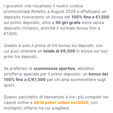
I giocatori che riscattano il nostro codice
promozionale Rolletto a August 2026 e effettuano un
deposito riceveranno un bonus del
100% fino a €1,500
sul primo deposito, oltre a
50 giri gratis
extra senza
deposito richiesto, anziché il normale bonus fino a
€1,000.
Questo è solo il primo di tre bonus sui depositi, con
cui puoi ottenere un
totale di €6,500
in bonus sui tuoi
primi tre depositi.
Se preferisci le
scommesse sportive
, abbiamo
un’offerta speciale per il primo deposito: un
bonus del
150% fino a £/€1,500
per chi ama scommettere sugli
sport.
Questo pacchetto di benvenuto è tra i più completi nei
casinò online e
siti di poker online nel 2026
, con
molteplici offerte tra cui scegliere.