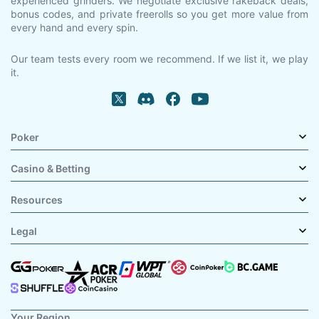
experienced grinders. We negotiate exclusive rakeback deals,
bonus codes, and private freerolls so you get more value from
every hand and every spin.
Our team tests every room we recommend. If we list it, we play
it.
Poker
Casino & Betting
Resources
Legal
Your Region