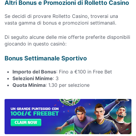
Altri Bonus e Promozioni di Rolletto Casino
Se decidi di provare Rolletto Casino, troverai una
vasta gamma di bonus e promozioni settimanali.
Di seguito alcune delle mie offerte preferite disponibili
giocando in questo casinò:
Bonus Settimanale Sportivo
Importo del Bonus
: Fino a €100 in Free Bet
Selezioni Minime
: 3
Quota Minima
: 1.30 per selezione