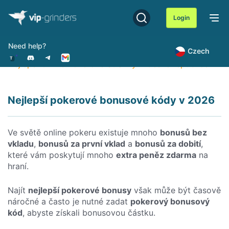
Skip
to
Login
content
Need help?
Czech
Nejlepší Online Pokerové Stránky v České republice
Ne
Nejlepší pokerové bonusové kódy v 2026
Ve světě online pokeru existuje mnoho
bonusů bez
vkladu
,
bonusů za první vklad
a
bonusů za dobití
,
které vám poskytují mnoho
extra peněz zdarma
na
hraní.
Najít
nejlepší pokerové bonusy
však může být časově
náročné a často je nutné zadat
pokerový bonusový
kód
, abyste získali bonusovou částku.