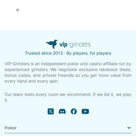
Trusted since 2013 ⋅ By players, for players
VIP-Grinders is an independent poker and casino affiliate run by
experienced grinders. We negotiate exclusive rakeback deals,
bonus codes, and private freerolls so you get more value from
every hand and every spin.
Our team tests every room we recommend. If we list it, we play
it.
Poker