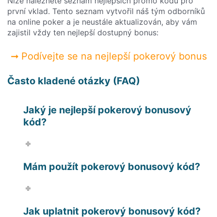
Níže naleznete seznam nejlepších promo kódů pro
první vklad. Tento seznam vytvořil náš tým odborníků
na online poker a je neustále aktualizován, aby vám
zajistil vždy ten nejlepší dostupný bonus:
Podívejte se na nejlepší pokerový bonus
Často kladené otázky (FAQ)
Jaký je nejlepší pokerový bonusový
kód?
Mám použít pokerový bonusový kód?
Jak uplatnit pokerový bonusový kód?