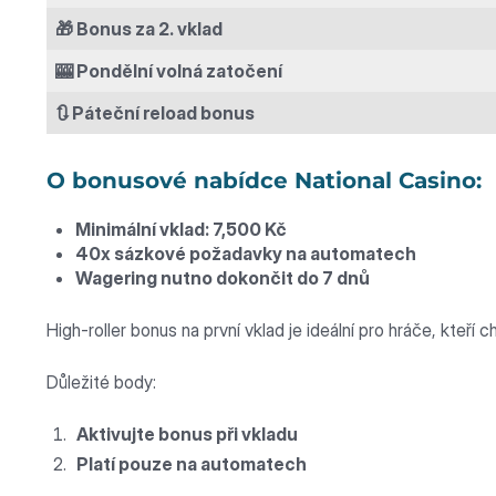
🎁 Bonus za 2. vklad
🎰 Pondělní volná zatočení
🔃 Páteční reload bonus
O bonusové nabídce National Casino:
Minimální vklad: 7,500 Kč
40x sázkové požadavky na automatech
Wagering nutno dokončit do 7 dnů
High-roller bonus na první vklad je ideální pro hráče, kteř
Důležité body:
Aktivujte bonus při vkladu
Platí pouze na automatech