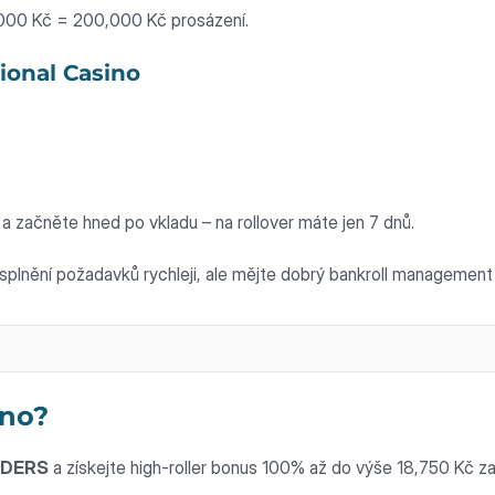
,000 Kč = 200,000 Kč prosázení.
ional Casino
 začněte hned po vkladu – na rollover máte jen 7 dnů.
 splnění požadavků rychleji, ale mějte dobrý bankroll management p
ino?
NDERS
a získejte high-roller bonus 100% až do výše 18,750 Kč za 