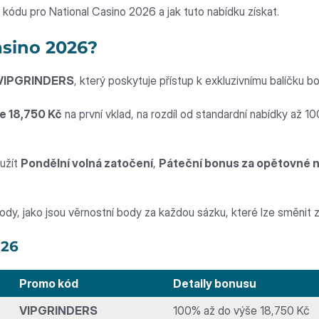
ódu pro National Casino 2026 a jak tuto nabídku získat.
asino 2026?
VIPGRINDERS
, který poskytuje přístup k exkluzivnímu balíčku bo
e 18,750 Kč
na první vklad, na rozdíl od standardní nabídky až 1
užít
Pondělní volná zatočení
,
Páteční bonus za opětovné n
hody, jako jsou věrnostní body za každou sázku, které lze směnit
026
Promo kód
Detaily bonusu
VIPGRINDERS
100% až do výše 18,750 Kč