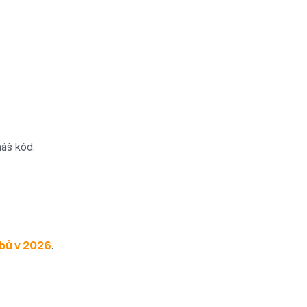
náš kód.
bů v 2026
.