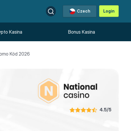
Czech
Login
ypto Kasina
Bonus Kasina
Promo Kód 2026
4.5/5