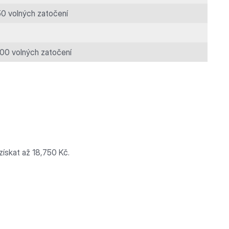
0 volných zatočení
00 volných zatočení
 získat až 18,750 Kč.