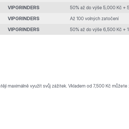
VIPGRINDERS
50% až do výše 5,000 Kč + 5
VIPGRINDERS
Až 100 volných zatočení
VIPGRINDERS
50% až do výše 6,500 Kč + 1
í chtějí maximálně využít svůj zážitek. Vkladem od 7,500 Kč můžete