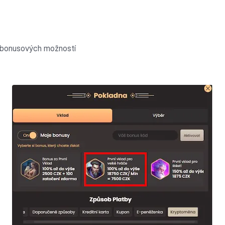
 bonusových možností